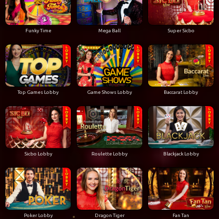
Funky Time
Mega Ball
Super Sicbo
Top Games Lobby
Game Shows Lobby
Baccarat Lobby
Sicbo Lobby
Roulette Lobby
Blackjack Lobby
Poker Lobby
Dragon Tiger
Fan Tan