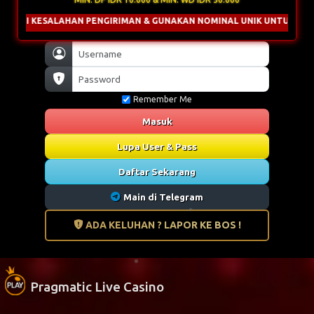
IMAN & GUNAKAN NOMINAL UNIK UNTUK MEMPERCEPAT PROSES DEPOSIT
Remember Me
Masuk
Lupa User & Pass
Daftar Sekarang
Main di Telegram
ADA KELUHAN ? LAPOR KE BOS !
Pragmatic Live Casino