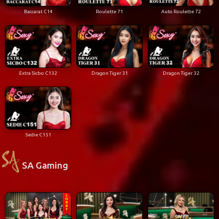
Baccarat C14
Roulette 71
Auto Roulette 72
Extra Sicbo C132
Dragon Tiger 31
Dragon Tiger 32
Sedie C151
SA Gaming