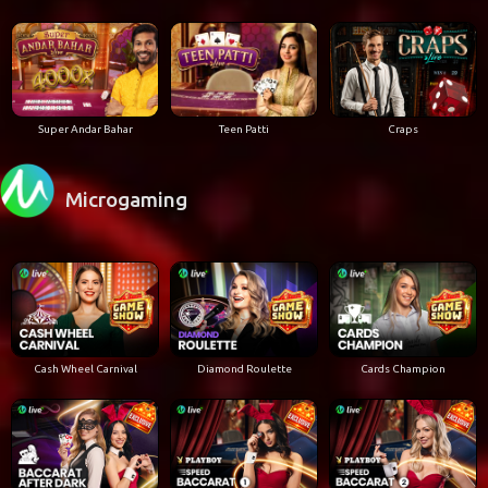
Super Andar Bahar
Teen Patti
Craps
Microgaming
Cash Wheel Carnival
Diamond Roulette
Cards Champion