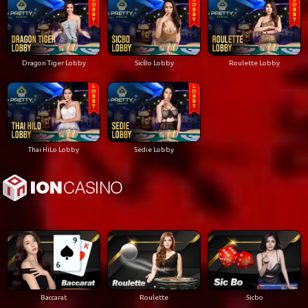
Dragon Tiger Lobby
SicBo Lobby
Roulette Lobby
Thai HiLo Lobby
Sedie Lobby
Baccarat
Roulette
Sicbo