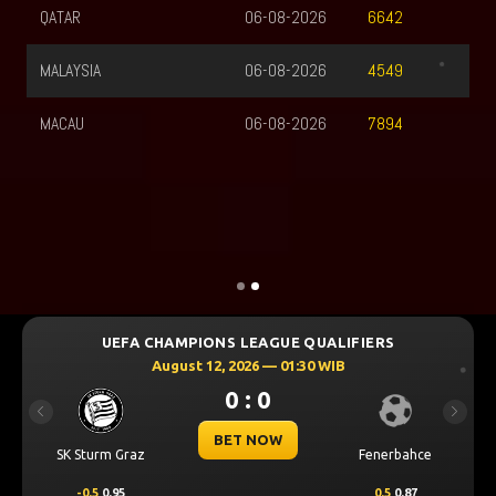
QATAR
06-08-2026
6642
MALAYSIA
06-08-2026
4549
MACAU
06-08-2026
7894
UEFA CHAMPIONS LEAGUE QUALIFIERS
August 12, 2026 — 01:30 WIB
0 : 0
Previous
Next
BET NOW
SK Sturm Graz
Fenerbahce
-0.5
0.95
0.5
0.87