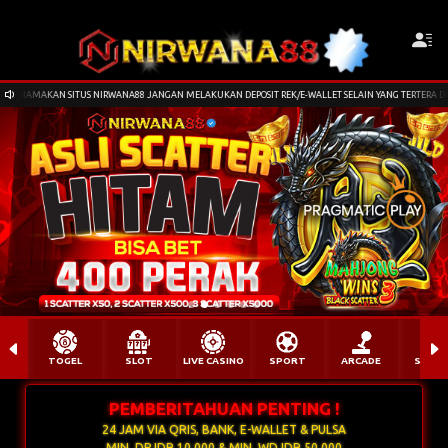
Ze*s**67 telah berhasil WD sebesar Rp.2.340.000
 MELAKUKAN DEPOSIT REK/E-WALLET SELAIN YANG TERTERA DI FORM DEPOSIT
HATI -
TOGEL
SLOT
LIVE CASINO
SPORT
ARCADE
SABU
PEMBERITAHUAN PENTING !
24 JAM VIA QRIS, BANK, E-WALLET & PULSA
MIN. DP IDR 10.000 & MIN. WD IDR 50.000