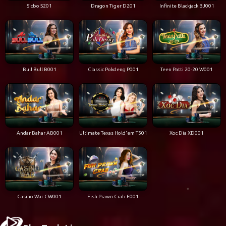
Sicbo S201
Dragon Tiger D201
Infinite Blackjack BJ001
Bull Bull B001
Classic Pokdeng P001
Teen Patti 20-20 W001
Andar Bahar AB001
Ultimate Texas Hold'em T501
Xoc Dia XD001
Casino War CW001
Fish Prawn Crab F001