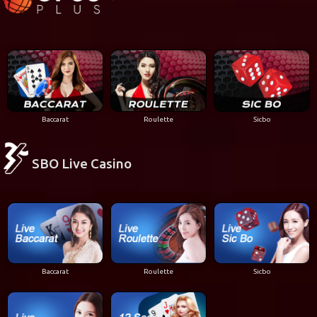
Baccarat
Roulette
Sicbo
SBO Live Casino
Baccarat
Roulette
Sicbo