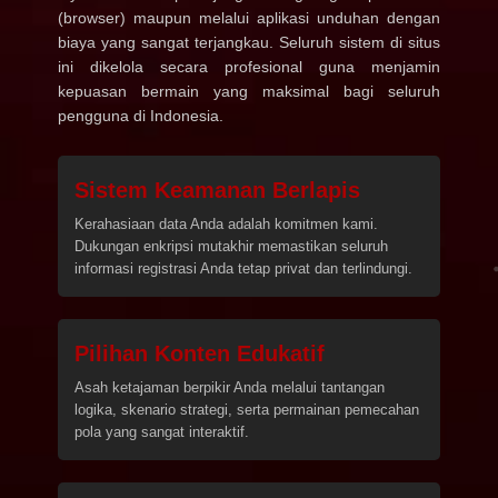
(browser) maupun melalui aplikasi unduhan dengan
biaya yang sangat terjangkau. Seluruh sistem di situs
ini dikelola secara profesional guna menjamin
kepuasan bermain yang maksimal bagi seluruh
pengguna di Indonesia.
Sistem Keamanan Berlapis
Kerahasiaan data Anda adalah komitmen kami.
Dukungan enkripsi mutakhir memastikan seluruh
informasi registrasi Anda tetap privat dan terlindungi.
Pilihan Konten Edukatif
Asah ketajaman berpikir Anda melalui tantangan
logika, skenario strategi, serta permainan pemecahan
pola yang sangat interaktif.