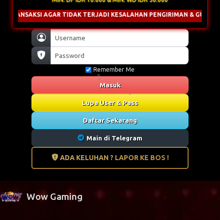
NSAKSI AGAR TIDAK TERJADI KESALAHAN PENGIRIMAN & GUNAKAN NOM
Remember Me
Masuk
Lupa User & Pass
Daftar Sekarang
Main di Telegram
ADA KELUHAN ? LAPOR KE BOS !
Wow Gaming