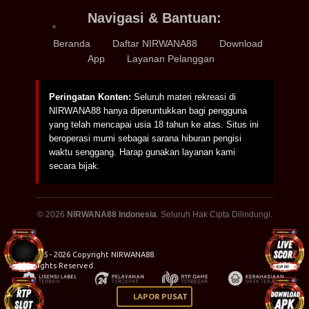
Navigasi & Bantuan:
Beranda
|
Daftar NIRWANA88
|
Download
App
|
Layanan Pelanggan
Peringatan Konten:
Seluruh materi rekreasi di
NIRWANA88 hanya diperuntukkan bagi pengguna
yang telah mencapai usia 18 tahun ke atas. Situs ini
beroperasi murni sebagai sarana hiburan pengisi
waktu senggang. Harap gunakan layanan kami
secara bijak.
© 2026
NIRWANA88 Indonesia
. Seluruh Hak Cipta Dilindungi.
© 2015 - 2026 Copyright NIRWANA88.
All Rights Reserved.
LAPOR PUSAT