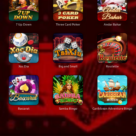
7 Up Down
Three Card Poker
Andar Bahar
Xoc Dia
Big and Small
Roulette
Baccarat
Samba Bingo
Caribbean Adventure Bingo